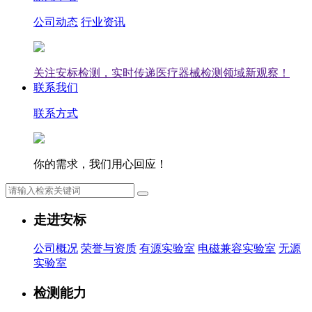
公司动态
行业资讯
关注安标检测，实时传递医疗器械检测领域新观察！
联系我们
联系方式
你的需求，我们用心回应！
走进安标
公司概况
荣誉与资质
有源实验室
电磁兼容实验室
无源
实验室
检测能力