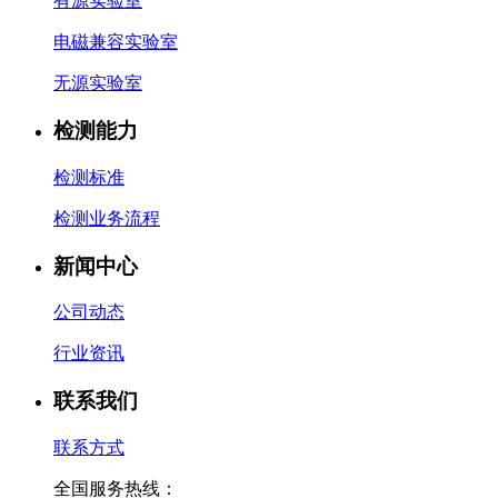
有源实验室
电磁兼容实验室
无源实验室
检测能力
检测标准
检测业务流程
新闻中心
公司动态
行业资讯
联系我们
联系方式
全国服务热线：