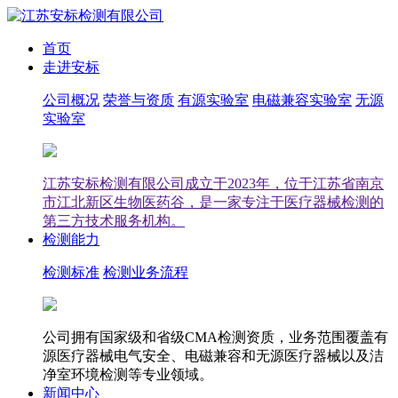
首页
走进安标
公司概况
荣誉与资质
有源实验室
电磁兼容实验室
无源
实验室
江苏安标检测有限公司成立于2023年，位于江苏省南京
市江北新区生物医药谷，是一家专注于医疗器械检测的
第三方技术服务机构。
检测能力
检测标准
检测业务流程
公司拥有国家级和省级CMA检测资质，业务范围覆盖有
源医疗器械电气安全、电磁兼容和无源医疗器械以及洁
净室环境检测等专业领域。
新闻中心