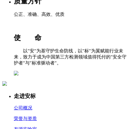
质量方针
公正、准确、高效、优质
使 命
以"安"为基守护生命防线，以"标"为翼赋能行业未
来，致力于成为中国第三方检测领域值得托付的"安全守
护者"与"标准驱动者"。
走进安标
公司概况
荣誉与资质