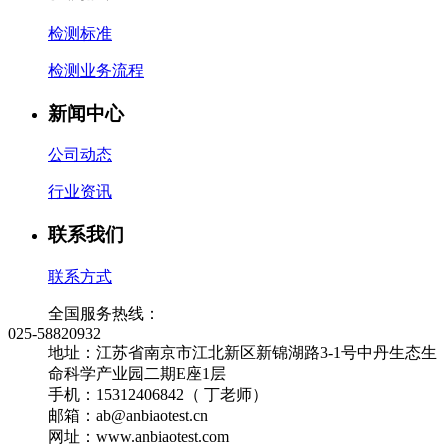
检测标准
检测业务流程
新闻中心
公司动态
行业资讯
联系我们
联系方式
全国服务热线：
025-58820932
地址：江苏省南京市江北新区新锦湖路3-1号中丹生态生
命科学产业园二期E座1层
手机：15312406842（ 丁老师）
邮箱：ab@anbiaotest.cn
网址：www.anbiaotest.com