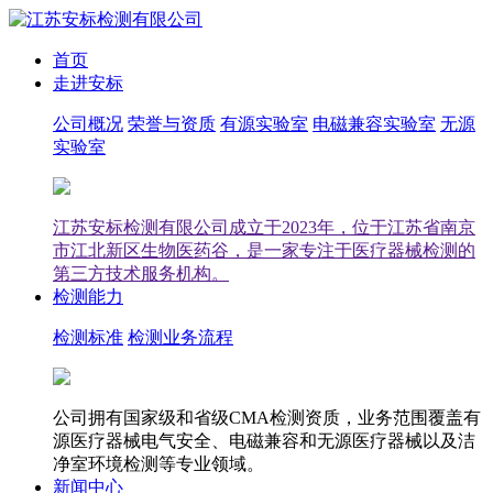
首页
走进安标
公司概况
荣誉与资质
有源实验室
电磁兼容实验室
无源
实验室
江苏安标检测有限公司成立于2023年，位于江苏省南京
市江北新区生物医药谷，是一家专注于医疗器械检测的
第三方技术服务机构。
检测能力
检测标准
检测业务流程
公司拥有国家级和省级CMA检测资质，业务范围覆盖有
源医疗器械电气安全、电磁兼容和无源医疗器械以及洁
净室环境检测等专业领域。
新闻中心