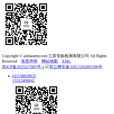
Copyright © anbiaotest.com 江苏安标检测有限公司 All Rights
Reserved
免责声明
网站地图
XML
苏ICP备2025217085号-1
苏公网安备32011202001596号
025-58820932
15312406842